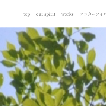
top
our spirit
works
アフターフォ