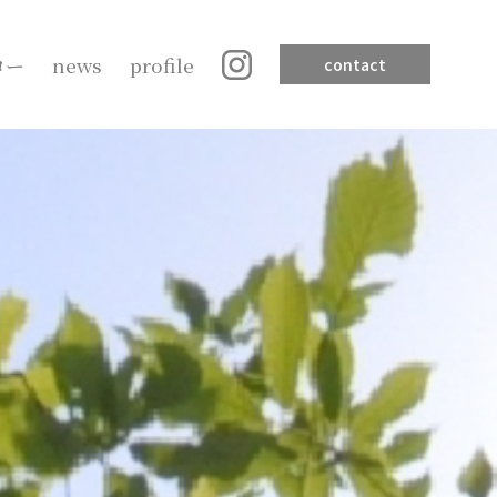
ロー
news
profile
contact