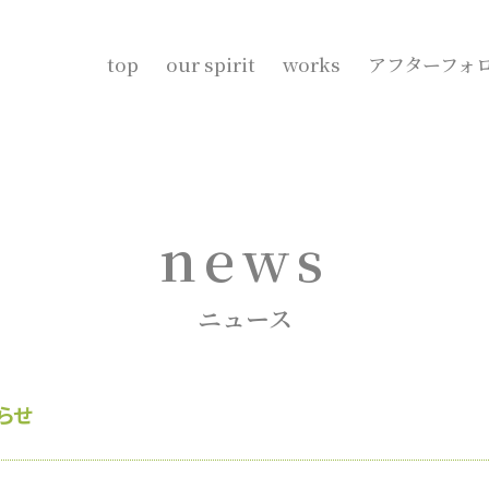
top
our spirit
works
アフターフォ
news
ニュース
らせ